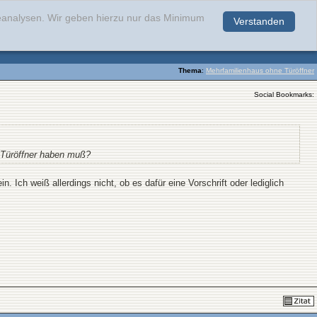
teanalysen. Wir geben hierzu nur das Minimum
Verstanden
.
Thema
:
Mehrfamilienhaus ohne Türöffner
Social Bookmarks:
 Türöffner haben muß?
. Ich weiß allerdings nicht, ob es dafür eine Vorschrift oder lediglich