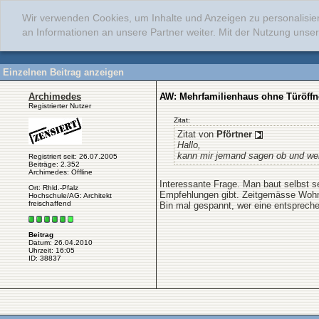
Wir verwenden Cookies, um Inhalte und Anzeigen zu personalisie
an Informationen an unsere Partner weiter. Mit der Nutzung uns
Einzelnen Beitrag anzeigen
Archimedes
AW: Mehrfamilienhaus ohne Türöffn
Registrierter Nutzer
Zitat:
Zitat von
Pförtner
Hallo,
kann mir jemand sagen ob und wen
Registriert seit: 26.07.2005
Beiträge: 2.352
Archimedes: Offline
Interessante Frage. Man baut selbst sei
Ort: Rhld.-Pfalz
Empfehlungen gibt. Zeitgemässe Wohnu
Hochschule/AG: Architekt
freischaffend
Bin mal gespannt, wer eine entsprech
Beitrag
Datum: 26.04.2010
Uhrzeit: 16:05
ID: 38837