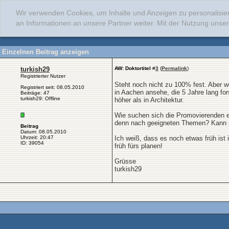
Wir verwenden Cookies, um Inhalte und Anzeigen zu personalisie
an Informationen an unsere Partner weiter. Mit der Nutzung uns
Einzelnen Beitrag anzeigen
turkish29
AW: Doktortitel
#
3
(
Permalink
)
Registrierter Nutzer
Steht noch nicht zu 100% fest. Aber we
Registriert seit: 08.05.2010
in Aachen ansehe, die 5 Jahre lang fo
Beiträge: 47
turkish29: Offline
höher als in Architektur.
Wie suchen sich die Promovierenden e
denn nach geeigneten Themen? Kann mir 
Beitrag
Datum: 08.05.2010
Uhrzeit: 20:47
Ich weiß, dass es noch etwas früh ist
ID: 39054
früh fürs planen!
Grüsse
turkish29