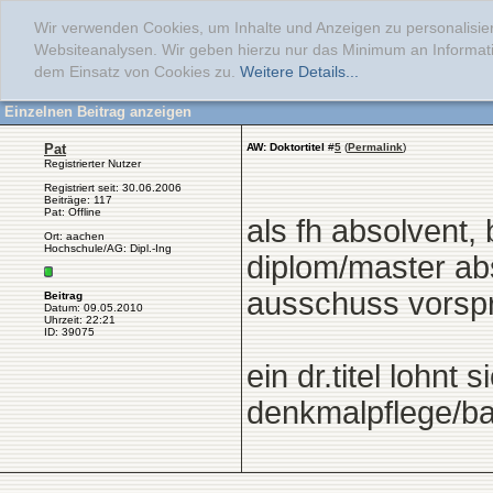
Wir verwenden Cookies, um Inhalte und Anzeigen zu personalisier
Websiteanalysen. Wir geben hierzu nur das Minimum an Informati
dem Einsatz von Cookies zu.
Weitere Details...
Einzelnen Beitrag anzeigen
Pat
AW: Doktortitel
#
5
(
Permalink
)
Registrierter Nutzer
Registriert seit: 30.06.2006
Beiträge: 117
Pat: Offline
als fh absolvent,
Ort: aachen
Hochschule/AG: Dipl.-Ing
diplom/master ab
ausschuss vorspre
Beitrag
Datum: 09.05.2010
Uhrzeit: 22:21
ID: 39075
ein dr.titel lohnt
denkmalpflege/bau