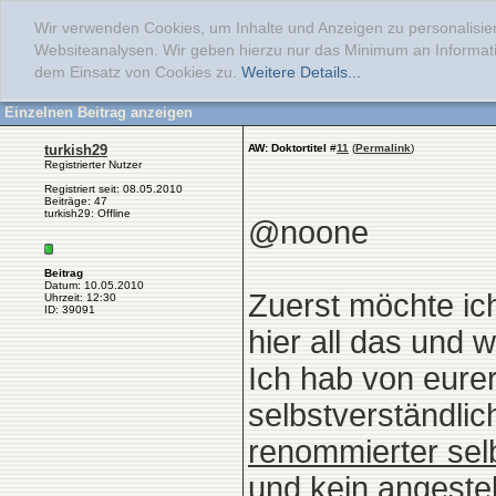
Wir verwenden Cookies, um Inhalte und Anzeigen zu personalisier
Websiteanalysen. Wir geben hierzu nur das Minimum an Informati
dem Einsatz von Cookies zu.
Weitere Details...
Einzelnen Beitrag anzeigen
turkish29
AW: Doktortitel
#
11
(
Permalink
)
Registrierter Nutzer
Registriert seit: 08.05.2010
Beiträge: 47
turkish29: Offline
@noone
Beitrag
Datum: 10.05.2010
Zuerst möchte ich
Uhrzeit: 12:30
ID: 39091
hier all das und w
Ich hab von eurer
selbstverständlich
renommierter sel
und kein angestel