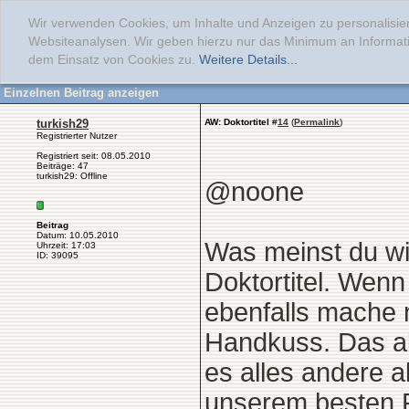
Wir verwenden Cookies, um Inhalte und Anzeigen zu personalisier
Websiteanalysen. Wir geben hierzu nur das Minimum an Informati
dem Einsatz von Cookies zu.
Weitere Details...
Einzelnen Beitrag anzeigen
turkish29
AW: Doktortitel
#
14
(
Permalink
)
Registrierter Nutzer
Registriert seit: 08.05.2010
Beiträge: 47
turkish29: Offline
@noone
Beitrag
Datum: 10.05.2010
Was meinst du w
Uhrzeit: 17:03
ID: 39095
Doktortitel. Wenn
ebenfalls mache 
Handkuss. Das als
es alles andere a
unserem besten P