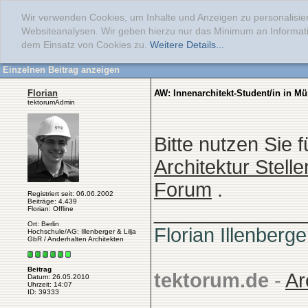
Wir verwenden Cookies, um Inhalte und Anzeigen zu personalisier
Websiteanalysen. Wir geben hierzu nur das Minimum an Informati
dem Einsatz von Cookies zu.
Weitere Details...
Einzelnen Beitrag anzeigen
Florian
AW: Innenarchitekt-Student/in in M
tektorumAdmin
Bitte nutzen Sie
Architektur Stell
Forum
.
Registriert seit: 06.06.2002
Beiträge: 4.439
______________
Florian: Offline
Ort: Berlin
Florian Illenberge
Hochschule/AG: Illenberger & Lilja
GbR / Anderhalten Architekten
Beitrag
tektorum.de
-
Ar
Datum: 26.05.2010
Uhrzeit: 14:07
ID: 39333