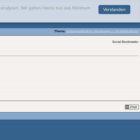
teanalysen. Wir geben hierzu nur das Minimum
Verstanden
.
Thema
:
Außergewöhnliche Homepages v. Architekturbüros
Social Bookmarks: