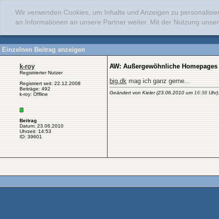
Wir verwenden Cookies, um Inhalte und Anzeigen zu personalisie
an Informationen an unsere Partner weiter. Mit der Nutzung uns
Einzelnen Beitrag anzeigen
k-roy
AW: Außergewöhnliche Homepages v
Registrierter Nutzer
big.dk
mag ich ganz gerne...
Registriert seit: 22.12.2008
Beiträge: 492
Geändert von Kieler (23.06.2010 um
16:38
Uhr).
k-roy: Offline
Beitrag
Datum: 23.06.2010
Uhrzeit: 14:53
ID: 39601