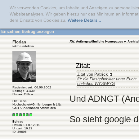
Wir verwenden Cookies, um Inhalte und Anzeigen zu personalisier
Websiteanalysen. Wir geben hierzu nur das Minimum an Informati
dem Einsatz von Cookies zu.
Weitere Details...
Einzelnen Beitrag anzeigen
Florian
AW: Außergewöhnliche Homepages v. Archite
tektorumAdmin
Zitat:
Zitat von
Patrick
für die Flashphobiker unter Euch:
ehrliches WYSIWYG
Registriert seit: 06.06.2002
Beiträge: 4.439
Florian: Offline
Und ADNGT (And d
Ort: Berlin
Hochschule/AG: Illenberger & Lilja
GbR / Anderhalten Architekten
So sieht google d
Beitrag
Datum: 01.07.2010
Uhrzeit: 16:22
ID: 39695