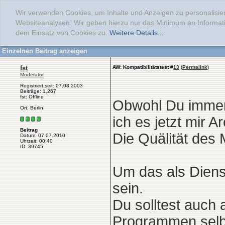
Wir verwenden Cookies, um Inhalte und Anzeigen zu personalisier
Websiteanalysen. Wir geben hierzu nur das Minimum an Informati
dem Einsatz von Cookies zu.
Weitere Details...
Einzelnen Beitrag anzeigen
fst
AW: Kompatibilitätstest
#
13
(
Permalink
)
Moderator
Registriert seit: 07.08.2003
Beiträge: 1.267
fst: Offline
Obwohl Du immern
Ort: Berlin
ich es jetzt mir 
Beitrag
Die Quälität des 
Datum: 07.07.2010
Uhrzeit: 00:40
ID: 39745
Um das als Dienst
sein.
Du solltest auch 
Programmen selb