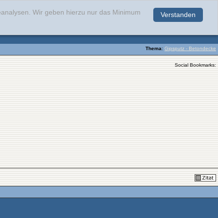
teanalysen. Wir geben hierzu nur das Minimum
Verstanden
.
Thema
:
Gipsputz - Betondecke
Social Bookmarks: