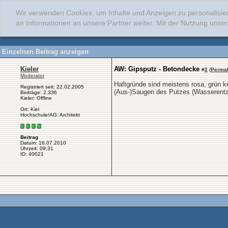
Wir verwenden Cookies, um Inhalte und Anzeigen zu personalisie
an Informationen an unsere Partner weiter. Mit der Nutzung uns
Einzelnen Beitrag anzeigen
Kieler
AW: Gipsputz - Betondecke
#
2
(
Permal
Moderator
Haftgründe sind meistens rosa, grün k
Registriert seit: 22.02.2005
(Aus-)Saugen des Putzes (Wasserentzu
Beiträge: 2.336
Kieler: Offline
Ort: Kiel
Hochschule/AG: Architekt
Beitrag
Datum: 16.07.2010
Uhrzeit: 09:31
ID: 40021