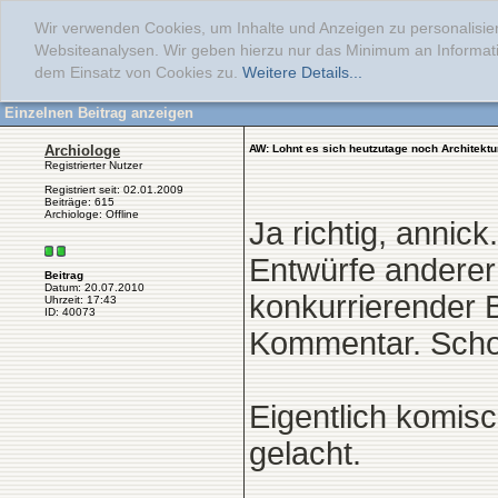
Wir verwenden Cookies, um Inhalte und Anzeigen zu personalisier
Websiteanalysen. Wir geben hierzu nur das Minimum an Informati
dem Einsatz von Cookies zu.
Weitere Details...
Einzelnen Beitrag anzeigen
Archiologe
AW: Lohnt es sich heutzutage noch Architektu
Registrierter Nutzer
Registriert seit: 02.01.2009
Beiträge: 615
Archiologe: Offline
Ja richtig, annic
Entwürfe anderer 
Beitrag
Datum: 20.07.2010
konkurrierender B
Uhrzeit: 17:43
ID: 40073
Kommentar. Schon
Eigentlich komis
gelacht.