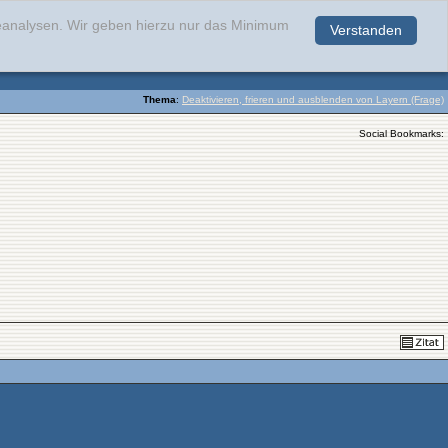
teanalysen. Wir geben hierzu nur das Minimum
Verstanden
.
Thema
:
Deaktivieren, frieren und ausblenden von Layern (Frage)
Social Bookmarks: