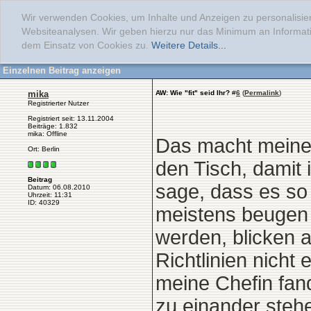
Wir verwenden Cookies, um Inhalte und Anzeigen zu personalisier
Websiteanalysen. Wir geben hierzu nur das Minimum an Informati
dem Einsatz von Cookies zu.
Weitere Details...
Einzelnen Beitrag anzeigen
mika
AW: Wie "fit" seid Ihr?
#
6
(
Permalink
)
Registrierter Nutzer
Registriert seit: 13.11.2004
Beiträge: 1.832
mika: Offline
Das macht meine 
Ort: Berlin
den Tisch, damit
Beitrag
sage, dass es so 
Datum: 06.08.2010
Uhrzeit: 11:31
ID: 40329
meistens beugen 
werden, blicken a
Richtlinien nicht
meine Chefin fand
zu einander stehe