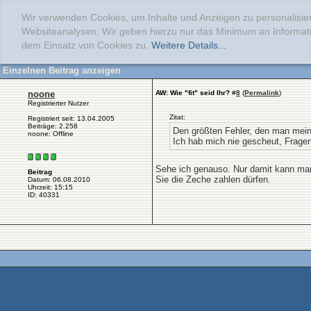
Wir verwenden Cookies, um Inhalte und Anzeigen zu personalisier
Websiteanalysen. Wir geben hierzu nur das Minimum an Informati
dem Einsatz von Cookies zu.
Weitere Details...
Einzelnen Beitrag anzeigen
noone
AW: Wie "fit" seid Ihr?
#
8
(
Permalink
)
Registrierter Nutzer
Zitat:
Registriert seit: 13.04.2005
Beiträge: 2.258
Den größten Fehler, den man meine
noone: Offline
Ich hab mich nie gescheut, Frage
Sehe ich genauso. Nur damit kann man 
Beitrag
Sie die Zeche zahlen dürfen.
Datum: 06.08.2010
Uhrzeit: 15:15
ID: 40331