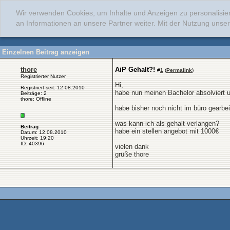
Wir verwenden Cookies, um Inhalte und Anzeigen zu personalisie
an Informationen an unsere Partner weiter. Mit der Nutzung uns
Einzelnen Beitrag anzeigen
thore
AiP Gehalt?!
#
1
(
Permalink
)
Registrierter Nutzer
Hi,
Registriert seit: 12.08.2010
habe nun meinen Bachelor absolviert 
Beiträge: 2
thore: Offline
habe bisher noch nicht im büro gearbei
was kann ich als gehalt verlangen?
Beitrag
habe ein stellen angebot mit 1000€
Datum: 12.08.2010
Uhrzeit: 19:20
ID: 40396
vielen dank
grüße thore