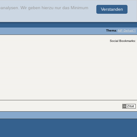
teanalysen. Wir geben hierzu nur das Minimum
Verstanden
.
Thema
:
AiP Gehalt?!
Social Bookmarks: