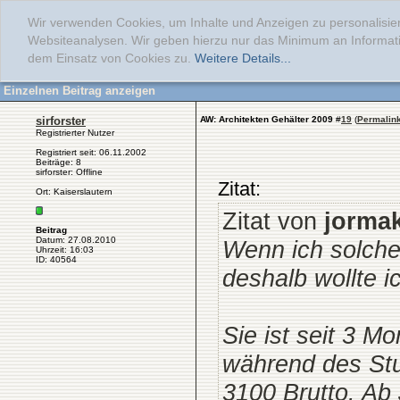
Wir verwenden Cookies, um Inhalte und Anzeigen zu personalisier
Websiteanalysen. Wir geben hierzu nur das Minimum an Informati
dem Einsatz von Cookies zu.
Weitere Details...
Einzelnen Beitrag anzeigen
sirforster
AW: Architekten Gehälter 2009
#
19
(
Permalin
Registrierter Nutzer
Registriert seit: 06.11.2002
Beiträge: 8
sirforster: Offline
Zitat:
Ort: Kaiserslautern
Zitat von
jorma
Beitrag
Datum: 27.08.2010
Wenn ich solche
Uhrzeit: 16:03
ID: 40564
deshalb wollte i
Sie ist seit 3 M
während des Stu
3100 Brutto. Ab