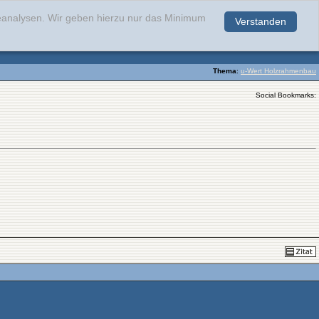
teanalysen. Wir geben hierzu nur das Minimum
Verstanden
.
Thema
:
u-Wert Holzrahmenbau
Social Bookmarks: