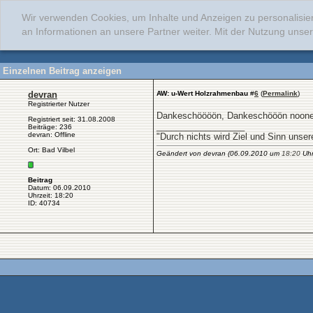
Wir verwenden Cookies, um Inhalte und Anzeigen zu personalisie
an Informationen an unsere Partner weiter. Mit der Nutzung uns
Einzelnen Beitrag anzeigen
devran
AW: u-Wert Holzrahmenbau
#
6
(
Permalink
)
Registrierter Nutzer
Dankeschöööön, Dankeschööön noone
Registriert seit: 31.08.2008
__________________
Beiträge: 236
devran: Offline
"Durch nichts wird Ziel und Sinn unse
Ort: Bad Vilbel
Geändert von devran (06.09.2010 um
18:20
Uhr)
Beitrag
Datum: 06.09.2010
Uhrzeit: 18:20
ID: 40734