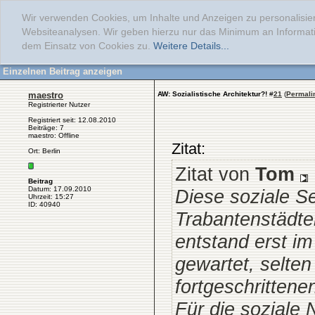
Wir verwenden Cookies, um Inhalte und Anzeigen zu personalisier
Websiteanalysen. Wir geben hierzu nur das Minimum an Informati
dem Einsatz von Cookies zu.
Weitere Details...
Einzelnen Beitrag anzeigen
maestro
AW: Sozialistische Architektur?!
#
21
(
Permali
Registrierter Nutzer
Registriert seit: 12.08.2010
Beiträge: 7
maestro: Offline
Zitat:
Ort: Berlin
Zitat von
Tom
Beitrag
Datum: 17.09.2010
Diese soziale S
Uhrzeit: 15:27
ID: 40940
Trabantenstädten
entstand erst im
gewartet, selten
fortgeschritten
Für die soziale