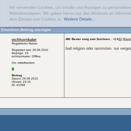
Wir verwenden Cookies, um Inhalte und Anzeigen zu personalisier
Websiteanalysen. Wir geben hierzu nur das Minimum an Informati
dem Einsatz von Cookies zu.
Weitere Details...
Einzelnen Beitrag anzeigen
eichhornkater
AW: Bester song zum Zeichnen... =)
#
22
(
Perm
Registrierter Nutzer
bad religion oder rammsten. nur verges
Registriert seit: 28.09.2010
Beiträge: 16
eichhornkater: Offline
Ort: mittelfranken
Beitrag
Datum: 28.09.2010
Uhrzeit: 23:10
ID: 41098