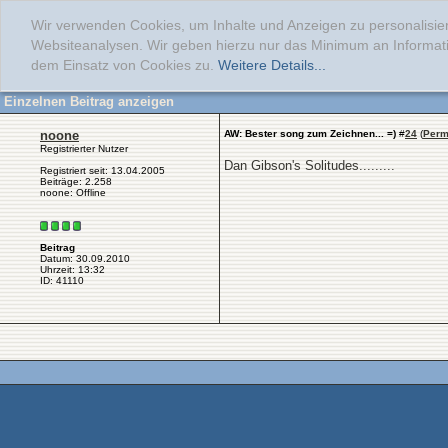
Wir verwenden Cookies, um Inhalte und Anzeigen zu personalisier
Websiteanalysen. Wir geben hierzu nur das Minimum an Informati
dem Einsatz von Cookies zu.
Weitere Details...
Einzelnen Beitrag anzeigen
noone
AW: Bester song zum Zeichnen... =)
#
24
(
Perm
Registrierter Nutzer
Dan Gibson's Solitudes.........
Registriert seit: 13.04.2005
Beiträge: 2.258
noone: Offline
Beitrag
Datum: 30.09.2010
Uhrzeit: 13:32
ID: 41110