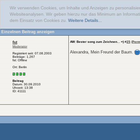
Wir verwenden Cookies, um Inhalte und Anzeigen zu personalisier
Websiteanalysen. Wir geben hierzu nur das Minimum an Informati
dem Einsatz von Cookies zu.
Weitere Details...
Einzelnen Beitrag anzeigen
fst
AW: Bester song zum Zeichnen... =)
#
25
(
Perm
Moderator
Alexandra, Mein Freund der Baum.
Registriert seit: 07.08.2003
Beiträge: 1.267
fst: Offline
Ort: Berlin
Beitrag
Datum: 30.09.2010
Uhrzeit: 13:38
ID: 41111