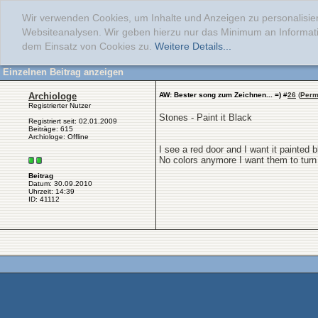
Wir verwenden Cookies, um Inhalte und Anzeigen zu personalisier
Websiteanalysen. Wir geben hierzu nur das Minimum an Informati
dem Einsatz von Cookies zu.
Weitere Details...
Einzelnen Beitrag anzeigen
Archiologe
AW: Bester song zum Zeichnen... =)
#
26
(
Perm
Registrierter Nutzer
Stones - Paint it Black
Registriert seit: 02.01.2009
Beiträge: 615
Archiologe: Offline
I see a red door and I want it painted 
No colors anymore I want them to turn
Beitrag
Datum: 30.09.2010
Uhrzeit: 14:39
ID: 41112