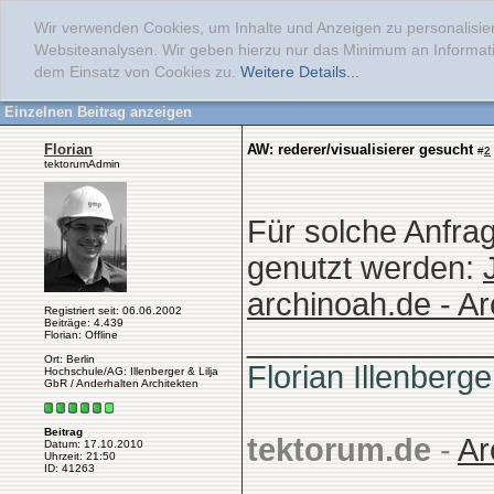
Wir verwenden Cookies, um Inhalte und Anzeigen zu personalisier
Websiteanalysen. Wir geben hierzu nur das Minimum an Informati
dem Einsatz von Cookies zu.
Weitere Details...
Einzelnen Beitrag anzeigen
Florian
AW: rederer/visualisierer gesucht
#
2
tektorumAdmin
Für solche Anfra
genutzt werden:
archinoah.de - Ar
Registriert seit: 06.06.2002
Beiträge: 4.439
______________
Florian: Offline
Ort: Berlin
Florian Illenberge
Hochschule/AG: Illenberger & Lilja
GbR / Anderhalten Architekten
Beitrag
tektorum.de
-
Ar
Datum: 17.10.2010
Uhrzeit: 21:50
ID: 41263