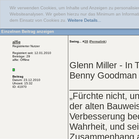
Wir verwenden Cookies, um Inhalte und Anzeigen zu personalisier
Websiteanalysen. Wir geben hierzu nur das Minimum an Informati
dem Einsatz von Cookies zu.
Weitere Details...
Einzelnen Beitrag anzeigen
alfie
Swing...
#
28
(
Permalink
)
Registrierter Nutzer
Registriert seit: 12.01.2010
Beiträge: 29
alfie: Offline
Glenn Miller - In
Benny Goodman - 
Beitrag
Datum: 23.12.2010
______________
Uhrzeit: 15:32
ID: 41970
„Fürchte nicht, 
der alten Bauweis
Verbesserung bed
Wahrheit, und sei
Zusammenhang als