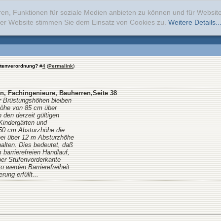
ren, Funktionen für soziale Medien anbieten zu können und für Websi
erer Website stimmen Sie dem Einsatz von Cookies zu.
Weitere Details..
ttenverordnung?
#
4
(
Permalink
)
en, Fachingenieure, Bauherren,Seite 38
er Brüstungshöhen bleiben
höhe von 85 cm über
 den derzeit gültigen
Kindergärten und
 50 cm Absturzhöhe die
bei über 12 m Absturzhöhe
alten. Dies bedeutet, daß
 barrierefreien Handlauf,
ber Stufenvorderkante
o werden Barrierefreiheit
ung erfüllt...