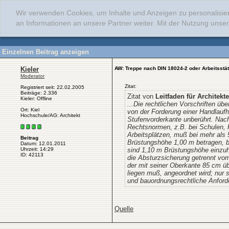
Wir verwenden Cookies, um Inhalte und Anzeigen zu personalisie
an Informationen an unsere Partner weiter. Mit der Nutzung uns
Einzelnen Beitrag anzeigen
Kieler
AW: Treppe nach DIN 18024-2 oder Arbeitsstä
Moderator
Zitat:
Registriert seit: 22.02.2005
Beiträge: 2.336
Zitat von
Leitfaden für Architekt
Kieler: Offline
...Die rechtlichen Vorschriften üb
Ort: Kiel
von der Forderung einer Handlauf
Hochschule/AG: Architekt
Stufenvorderkante unberührt. Nach
Rechtsnormen, z.B. bei Schulen, 
Arbeitsplätzen, muß bei mehr als
Beitrag
Brüstungshöhe 1,00 m betragen, 
Datum: 12.01.2011
sind 1,10 m Brüstungshöhe einzuh
Uhrzeit: 14:29
ID: 42113
die Absturzsicherung getrennt vom
der mit seiner Oberkante 85 cm ü
liegen muß, angeordnet wird; nur s
und bauordnungsrechtliche Anforder
Quelle