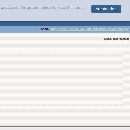
teanalysen. Wir geben hierzu nur das Minimum
Verstanden
.
Thema
:
Treppe nach DIN 18024-2 oder Arbeitsstättenverordnung?
Social Bookmarks: