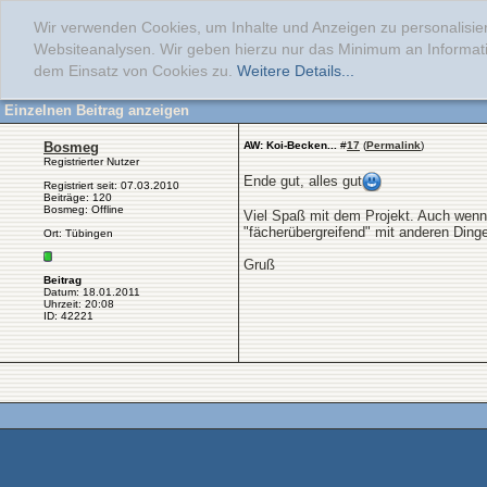
Wir verwenden Cookies, um Inhalte und Anzeigen zu personalisier
Websiteanalysen. Wir geben hierzu nur das Minimum an Informati
dem Einsatz von Cookies zu.
Weitere Details...
Einzelnen Beitrag anzeigen
Bosmeg
AW: Koi-Becken...
#
17
(
Permalink
)
Registrierter Nutzer
Ende gut, alles gut
Registriert seit: 07.03.2010
Beiträge: 120
Bosmeg: Offline
Viel Spaß mit dem Projekt. Auch wenns
"fächerübergreifend" mit anderen Dinge
Ort: Tübingen
Gruß
Beitrag
Datum: 18.01.2011
Uhrzeit: 20:08
ID: 42221