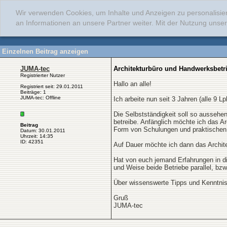
Wir verwenden Cookies, um Inhalte und Anzeigen zu personalisie
an Informationen an unsere Partner weiter. Mit der Nutzung uns
Einzelnen Beitrag anzeigen
JUMA-tec
Architekturbüro und Handwerksbetri
Registrierter Nutzer
Hallo an alle!
Registriert seit: 29.01.2011
Beiträge: 1
JUMA-tec: Offline
Ich arbeite nun seit 3 Jahren (alle 9 
Die Selbstständigkeit soll so aussehe
betreibe. Anfänglich möchte ich das A
Beitrag
Form von Schulungen und praktischen 
Datum: 30.01.2011
Uhrzeit: 14:35
ID: 42351
Auf Dauer möchte ich dann das Archite
Hat von euch jemand Erfahrungen in d
und Weise beide Betriebe parallel, bzw
Über wissenswerte Tipps und Kenntnis
Gruß
JUMA-tec