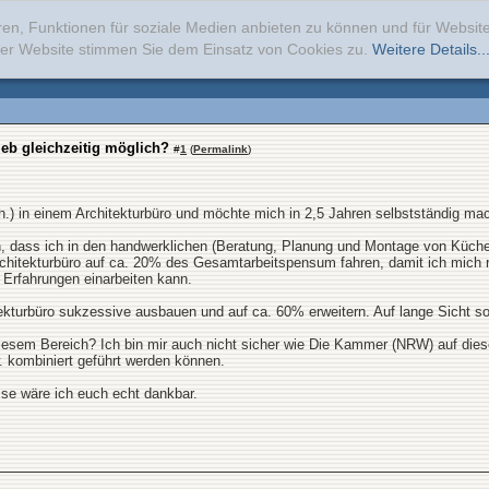
ren, Funktionen für soziale Medien anbieten zu können und für Websi
erer Website stimmen Sie dem Einsatz von Cookies zu.
Weitere Details..
eb gleichzeitig möglich?
#
1
(
Permalink
)
Lph.) in einem Architekturbüro und möchte mich in 2,5 Jahren selbstständig ma
n, dass ich in den handwerklichen (Beratung, Planung und Montage von Küchen)
rchitekturbüro auf ca. 20% des Gesamtarbeitspensum fahren, damit ich mich 
Erfahrungen einarbeiten kann.
kturbüro sukzessive ausbauen und auf ca. 60% erweitern. Auf lange Sicht so
iesem Bereich? Ich bin mir auch nicht sicher wie Die Kammer (NRW) auf dies
. kombiniert geführt werden können.
se wäre ich euch echt dankbar.