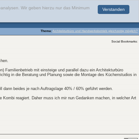
teanalysen. Wir geben hierzu nur das Minimum
Verstanden
.
Thema
:
Architekturbüro und Handwerksbetrieb gleichzeitig möglich?
Social Bookmarks:
chen.
 Familienbetrieb mit einsteige und parallel dazu ein Architekturbüro
richtig in die Beratung und Planung sowie die Montage des Küchenstudios in
ll dann beides je nach Auftragslage 40% / 60% geführt werden.
e Kombi reagiert. Daher muss ich mir nun Gedanken machen, in welcher Art