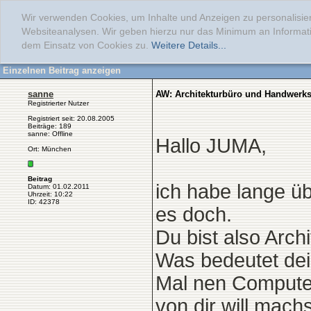
Wir verwenden Cookies, um Inhalte und Anzeigen zu personalisier
Websiteanalysen. Wir geben hierzu nur das Minimum an Informati
dem Einsatz von Cookies zu.
Weitere Details...
Einzelnen Beitrag anzeigen
sanne
AW: Architekturbüro und Handwerksb
Registrierter Nutzer
Registriert seit: 20.08.2005
Beiträge: 189
sanne: Offline
Hallo JUMA,
Ort: München
Beitrag
ich habe lange üb
Datum: 01.02.2011
Uhrzeit: 10:22
ID: 42378
es doch.
Du bist also Archi
Was bedeutet dei
Mal nen Compute
von dir will mach