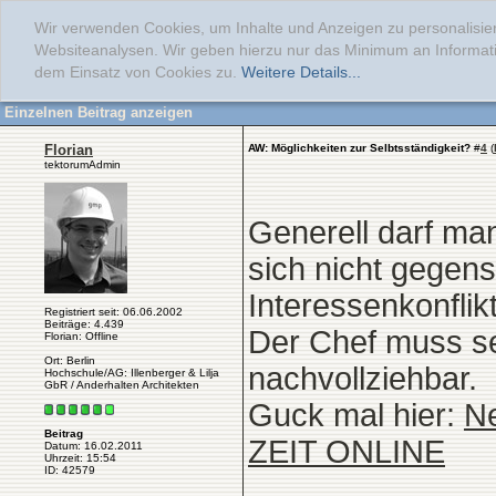
Wir verwenden Cookies, um Inhalte und Anzeigen zu personalisier
Websiteanalysen. Wir geben hierzu nur das Minimum an Informati
dem Einsatz von Cookies zu.
Weitere Details...
Einzelnen Beitrag anzeigen
Florian
AW: Möglichkeiten zur Selbtsständigkeit?
#
4
(
tektorumAdmin
Generell darf man
sich nicht gegens
Interessenkonfli
Registriert seit: 06.06.2002
Beiträge: 4.439
Der Chef muss s
Florian: Offline
Ort: Berlin
nachvollziehbar.
Hochschule/AG: Illenberger & Lilja
GbR / Anderhalten Architekten
Guck mal hier:
Ne
Beitrag
ZEIT ONLINE
Datum: 16.02.2011
Uhrzeit: 15:54
ID: 42579
______________