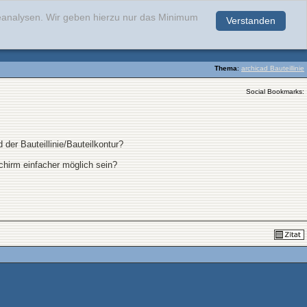
teanalysen. Wir geben hierzu nur das Minimum
Verstanden
.
Thema
:
archicad Bauteillinie
Social Bookmarks:
 der Bauteillinie/Bauteilkontur?
chirm einfacher möglich sein?