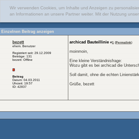
Wir verwenden Cookies, um Inhalte und Anzeigen zu personalisie
an Informationen an unsere Partner weiter. Mit der Nutzung uns
Einzelnen Beitrag anzeigen
bezett
archicad Bauteillinie
#
1
(
Permalink
)
ehem. Benutzer
moinmoin,
Registriert seit: 29.12.2009
Beiträge: 131
bezett: Offline
Eine kleine Verständnisfrage:
Wozu gibt es bei archicad die Untersch
Soll damit, ohne die echten Linienstä
Beitrag
Datum: 04.03.2011
Uhrzeit: 19:57
Grüße, bezett
ID: 42837