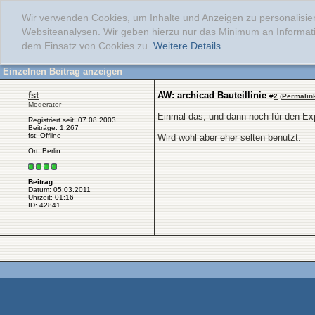
Wir verwenden Cookies, um Inhalte und Anzeigen zu personalisier
Websiteanalysen. Wir geben hierzu nur das Minimum an Informati
dem Einsatz von Cookies zu.
Weitere Details...
Einzelnen Beitrag anzeigen
fst
AW: archicad Bauteillinie
#
2
(
Permalin
Moderator
Einmal das, und dann noch für den Exp
Registriert seit: 07.08.2003
Beiträge: 1.267
fst: Offline
Wird wohl aber eher selten benutzt.
Ort: Berlin
Beitrag
Datum: 05.03.2011
Uhrzeit: 01:16
ID: 42841