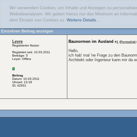
Wir verwenden Cookies, um Inhalte und Anzeigen zu personalisier
Websiteanalysen. Wir geben hierzu nur das Minimum an Informati
dem Einsatz von Cookies zu.
Weitere Details...
Einzelnen Beitrag anzeigen
Leyre
Baunormen im Ausland
#
1
(
Permalink
)
Registrierter Nutzer
Hallo,
Registriert seit: 10.03.2011
ich hab' mal 'ne Frage zu den Baunor
Beiträge: 5
Leyre: Offline
Architekt oder Ingenieur kann mir da 
Beitrag
Datum: 10.03.2011
Uhrzeit: 13:18
ID: 42931