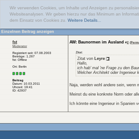
Wir verwenden Cookies, um Inhalte und Anzeigen zu personalisier
Websiteanalysen. Wir geben hierzu nur das Minimum an Informati
dem Einsatz von Cookies zu.
Weitere Details...
Einzelnen Beitrag anzeigen
fst
AW: Baunormen im Ausland
#
2
(
Perm
Moderator
Zitat:
Registriert seit: 07.08.2003
Beiträge: 1.267
Zitat von
Leyre
fst: Offline
Hallo,
Ort: Berlin
ich hab' mal 'ne Frage zu den Ba
Welcher Architekt oder Ingenieur 
Beitrag
Datum: 10.03.2011
Naja, werden wohl andere sein, wenn 
Uhrzeit: 19:41
ID: 42937
Meinst du eine konkrete Norm oder all
Ich könnte eine Ingenieur in Spanien v