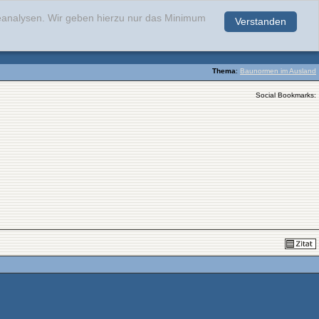
teanalysen. Wir geben hierzu nur das Minimum
Verstanden
.
Thema
:
Baunormen im Ausland
Social Bookmarks: