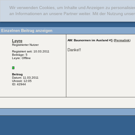
Wir verwenden Cookies, um Inhalte und Anzeigen zu personalisie
an Informationen an unsere Partner weiter. Mit der Nutzung uns
Einzelnen Beitrag anzeigen
Leyre
AW: Baunormen im Ausland
#
5
(
Permalink
)
Registrierter Nutzer
Danke!!
Registriert seit: 10.03.2011
Beiträge: 5
Leyre: Offline
Beitrag
Datum: 11.03.2011
Uhrzeit: 12:05
ID: 42944