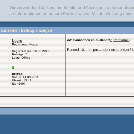
Wir verwenden Cookies, um Inhalte und Anzeigen zu personalisie
an Informationen an unsere Partner weiter. Mit der Nutzung uns
Einzelnen Beitrag anzeigen
Leyre
AW: Baunormen im Ausland
#
7
(
Permalink
)
Registrierter Nutzer
Kannst Du mir jemanden empfehlen? 
Registriert seit: 10.03.2011
Beiträge: 5
Leyre: Offline
Beitrag
Datum: 14.03.2011
Uhrzeit: 13:47
ID: 42967