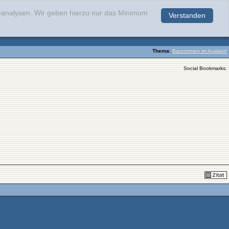
teanalysen. Wir geben hierzu nur das Minimum
Verstanden
.
Thema
:
Baunormen im Ausland
Social Bookmarks: