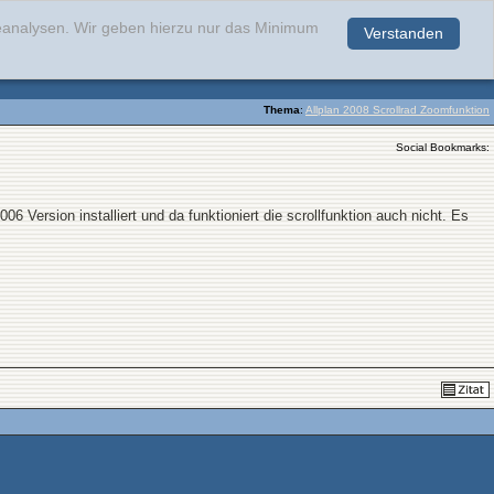
teanalysen. Wir geben hierzu nur das Minimum
Verstanden
.
Thema
:
Allplan 2008 Scrollrad Zoomfunktion
Social Bookmarks:
 Version installiert und da funktioniert die scrollfunktion auch nicht. Es