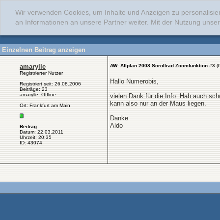
Wir verwenden Cookies, um Inhalte und Anzeigen zu personalisie
an Informationen an unsere Partner weiter. Mit der Nutzung uns
Einzelnen Beitrag anzeigen
amarylle
AW: Allplan 2008 Scrollrad Zoomfunktion
#
3
(
Registrierter Nutzer
Hallo Numerobis,
Registriert seit: 26.08.2006
Beiträge: 23
amarylle: Offline
vielen Dank für die Info. Hab auch scho
kann also nur an der Maus liegen.
Ort: Frankfurt am Main
Danke
Aldo
Beitrag
Datum: 22.03.2011
Uhrzeit: 20:35
ID: 43074