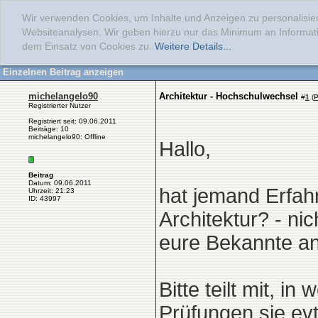
Wir verwenden Cookies, um Inhalte und Anzeigen zu personalisier
Websiteanalysen. Wir geben hierzu nur das Minimum an Informati
dem Einsatz von Cookies zu.
Weitere Details...
Einzelnen Beitrag anzeigen
michelangelo90
Architektur - Hochschulwechsel
#
1
(
P
Registrierter Nutzer
Registriert seit: 09.06.2011
Beiträge: 10
michelangelo90: Offline
Hallo,
Beitrag
Datum: 09.06.2011
hat jemand Erfah
Uhrzeit: 21:23
ID: 43997
Architektur? - ni
eure Bekannte an
Bitte teilt mit, 
Prüfungen sie ev