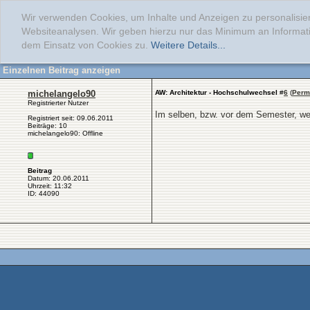
Wir verwenden Cookies, um Inhalte und Anzeigen zu personalisier
Websiteanalysen. Wir geben hierzu nur das Minimum an Informati
dem Einsatz von Cookies zu.
Weitere Details...
Einzelnen Beitrag anzeigen
michelangelo90
AW: Architektur - Hochschulwechsel
#
6
(
Perm
Registrierter Nutzer
Im selben, bzw. vor dem Semester, we
Registriert seit: 09.06.2011
Beiträge: 10
michelangelo90: Offline
Beitrag
Datum: 20.06.2011
Uhrzeit: 11:32
ID: 44090