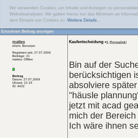
Wir verwenden Cookies, um Inhalte und Anzeigen zu personalisier
Websiteanalysen. Wir geben hierzu nur das Minimum an Informati
dem Einsatz von Cookies zu.
Weitere Details...
Einzelnen Beitrag anzeigen
mattes
Kaufentscheidung
#
1
(
Permalink
)
ehem. Benutzer
Registriert seit: 27.07.2004
Beiträge: 21
mattes: Offline
Bin auf der Such
berücksichtigen i
Beitrag
Datum: 27.07.2004
absolviere später 
Uhrzeit: 21:15
ID: 4432
"häusle plannung"
jetzt mit acad gea
mich der Bereich
Ich wäre ihnen s