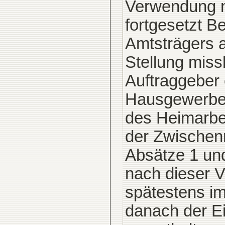
Verwendung n
fortgesetzt Be
Amtsträgers a
Stellung miss
Auftraggeber 
Hausgewerbet
des Heimarbei
der Zwischenm
Absätze 1 und
nach dieser V
spätestens im
danach der Ei