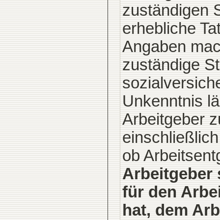
zuständigen S
erhebliche Ta
Angaben macht
zuständige Ste
sozialversich
Unkenntnis lä
Arbeitgeber z
einschließlic
ob Arbeitsentg
Arbeitgeber s
für den Arbe
hat, dem Arb