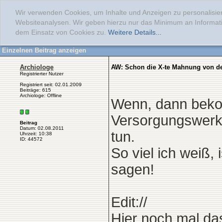
Wir verwenden Cookies, um Inhalte und Anzeigen zu personalisier
Websiteanalysen. Wir geben hierzu nur das Minimum an Informati
dem Einsatz von Cookies zu.
Weitere Details...
Einzelnen Beitrag anzeigen
Archiologe
AW: Schon die X-te Mahnung von d
Registrierter Nutzer
Registriert seit: 02.01.2009
Beiträge: 615
Archiologe: Offline
Wenn, dann bek
Versorgungswerk 
Beitrag
Datum: 02.08.2011
tun.
Uhrzeit: 10:38
ID: 44572
So viel ich weiß,
sagen!
Edit://
Hier noch mal da