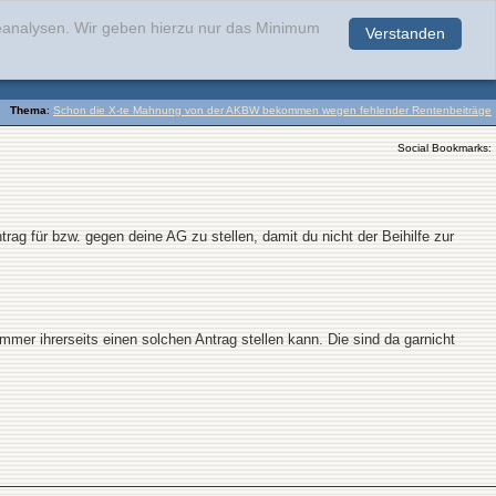
teanalysen. Wir geben hierzu nur das Minimum
Verstanden
.
Thema
:
Schon die X-te Mahnung von der AKBW bekommen wegen fehlender Rentenbeiträge
Social Bookmarks:
rag für bzw. gegen deine AG zu stellen, damit du nicht der Beihilfe zur
mmer ihrerseits einen solchen Antrag stellen kann. Die sind da garnicht