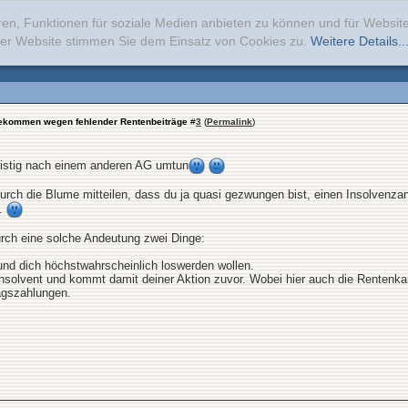
ren, Funktionen für soziale Medien anbieten zu können und für Websi
erer Website stimmen Sie dem Einsatz von Cookies zu.
Weitere Details..
ekommen wegen fehlender Rentenbeiträge
#
3
(
Permalink
)
lfristig nach einem anderen AG umtun
rch die Blume mitteilen, dass du ja quasi gezwungen bist, einen Insolvenzant
t.
urch eine solche Andeutung zwei Dinge:
n und dich höchstwahrscheinlich loswerden wollen.
 insolvent und kommt damit deiner Aktion zuvor. Wobei hier auch die Rentenka
agszahlungen.