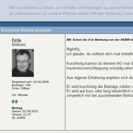
Wir verwenden Cookies, um Inhalte und Anzeigen zu personalisie
an Informationen an unsere Partner weiter. Mit der Nutzung uns
Einzelnen Beitrag anzeigen
FoVe
AW: Schon die X-te Mahnung von der AKBW b
Moderator
Nightfly,
ich glaube, du solltest dich mal mitte
Kurzfristig kannst du deinem AG mal du
Insolvenzverschleppung schuldig wirs
Aus eigener Erfahrung ergeben sich d
Registriert seit: 19.06.2006
Beiträge: 748
Er wird kurzfristig die Beiträge zahle
FoVe: Offline
Er wird auf kurz oder lang tatsächlich
Ort: Wetzlar
zimperlich mit bei ausstehenden Beitr
Beitrag
Datum: 02.08.2011
Uhrzeit: 21:27
ID: 44582