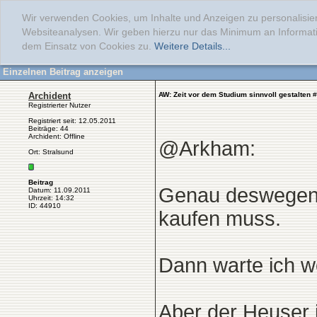
Wir verwenden Cookies, um Inhalte und Anzeigen zu personalisier
Websiteanalysen. Wir geben hierzu nur das Minimum an Informati
dem Einsatz von Cookies zu.
Weitere Details...
Einzelnen Beitrag anzeigen
Archident
AW: Zeit vor dem Studium sinnvoll gestalten
#
Registrierter Nutzer
Registriert seit: 12.05.2011
Beiträge: 44
Archident: Offline
@Arkham:
Ort: Stralsund
Beitrag
Genau deswegen d
Datum: 11.09.2011
Uhrzeit: 14:32
ID: 44910
kaufen muss.
Dann warte ich w
Aber der Heuser i