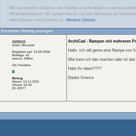
Wir verwenden Cookies, um Inhalte und Anzeigen zu personalisier
Websiteanalysen. Wir geben hierzu nur das Minimum an Informati
dem Einsatz von Cookies zu.
Weitere Details...
Einzelnen Beitrag anzeigen
svenco
ArchiCad - Rampen mit mehreren Po
ehem. Benutzer
Hallo. Ich will gerne eine Rampe von 5
Registriert seit: 15.05.2008
Beiträge: 42
svenco: Offline
Wie kann ich das machen oder ist das d
Ort: Frankfurt
Habt Ihr Ideen????
Danke Svenco
Beitrag
Datum: 13.12.2011
Uhrzeit: 02:40
ID: 45577