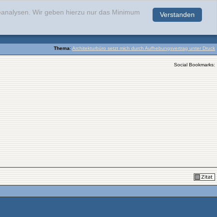
teanalysen. Wir geben hierzu nur das Minimum
Verstanden
.
Thema
:
Architekturbüro setzt mich durch Aufhebungsvertrag unter Druck
Social Bookmarks: