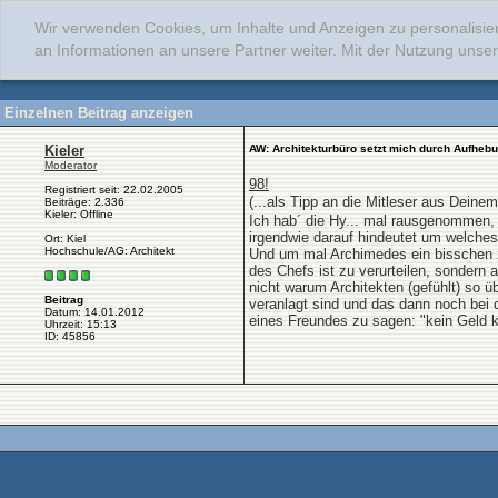
Wir verwenden Cookies, um Inhalte und Anzeigen zu personalisie
an Informationen an unsere Partner weiter. Mit der Nutzung uns
Einzelnen Beitrag anzeigen
Kieler
AW: Architekturbüro setzt mich durch Aufheb
Moderator
98!
Registriert seit: 22.02.2005
(...als Tipp an die Mitleser aus Deine
Beiträge: 2.336
Kieler: Offline
Ich hab´ die Hy... mal rausgenommen,
irgendwie darauf hindeutet um welches
Ort: Kiel
Hochschule/AG: Architekt
Und um mal Archimedes ein bisschen z
des Chefs ist zu verurteilen, sondern a
nicht warum Architekten (gefühlt) so ü
Beitrag
veranlagt sind und das dann noch bei
Datum: 14.01.2012
eines Freundes zu sagen: "kein Geld k
Uhrzeit: 15:13
ID: 45856