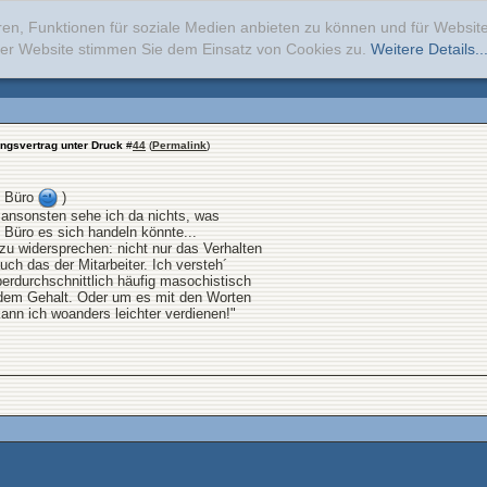
ren, Funktionen für soziale Medien anbieten zu können und für Websi
erer Website stimmen Sie dem Einsatz von Cookies zu.
Weitere Details..
ungsvertrag unter Druck
#
44
(
Permalink
)
m Büro
)
 ansonsten sehe ich da nichts, was
 Büro es sich handeln könnte...
u widersprechen: nicht nur das Verhalten
uch das der Mitarbeiter. Ich versteh´
berdurchschnittlich häufig masochistisch
 dem Gehalt. Oder um es mit den Worten
ann ich woanders leichter verdienen!"