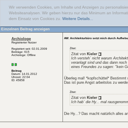
Wir verwenden Cookies, um Inhalte und Anzeigen zu personalisier
Websiteanalysen. Wir geben hierzu nur das Minimum an Informati
dem Einsatz von Cookies zu.
Weitere Details...
Einzelnen Beitrag anzeigen
Archiologe
AW: Architekturbüro setzt mich durch Aufheb
Registrierter Nutzer
Zitat:
Registriert seit: 02.01.2009
Beiträge: 615
Zitat von
Kieler
Archiologe: Offline
Ich versteh´ nicht warum Architekt
veranlagt sind und das dann noch
eines Freundes zu sagen: "kein Ge
Beitrag
Datum: 14.01.2012
Uhrzeit: 22:04
Überleg mal! *kopfschüttel* Bestimmt n
ID: 45858
Das ist pure Angst arbeitslos zu werd
Zitat:
Zitat von
Kieler
Ich hab´ die Hy... mal rausgenom
Die Hy...? Das macht natürlich alles a