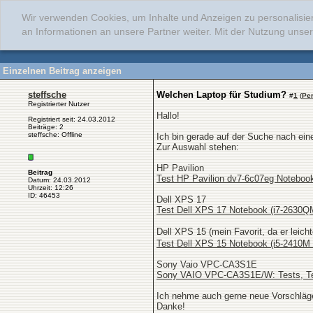
Wir verwenden Cookies, um Inhalte und Anzeigen zu personalisie
an Informationen an unsere Partner weiter. Mit der Nutzung uns
Einzelnen Beitrag anzeigen
steffsche
Welchen Laptop für Studium?
#
1
(
Pe
Registrierter Nutzer
Hallo!
Registriert seit: 24.03.2012
Beiträge: 2
steffsche: Offline
Ich bin gerade auf der Suche nach ein
Zur Auswahl stehen:
HP Pavilion
Beitrag
Test HP Pavilion dv7-6c07eg Noteboo
Datum: 24.03.2012
Uhrzeit: 12:26
ID: 46453
Dell XPS 17
Test Dell XPS 17 Notebook (i7-2630
Dell XPS 15 (mein Favorit, da er leich
Test Dell XPS 15 Notebook (i5-2410
Sony Vaio VPC-CA3S1E
Sony VAIO VPC-CA3S1E/W: Tests, Te
Ich nehme auch gerne neue Vorschläg
Danke!