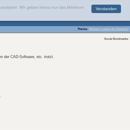
teanalysen. Wir geben hierzu nur das Minimum
Verstanden
.
Thema
:
Welchen Laptop für Studium?
Social Bookmarks:
n der CAD-Software, etc. trotzt.
)