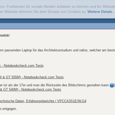
ren, Funktionen für soziale Medien anbieten zu können und für Websi
erer Website stimmen Sie dem Einsatz von Cookies zu.
Weitere Details..
rmalink
)
em passenden Laptop für das Architekturstudium und ratlos, welcher am beste
k - Notebookcheck.com Tests
QM & GT 555M) - Notebookcheck.com Tests
ter ist als der 17er und man die Rückseite des Bildschirms gestalten kann
M & GT 540M) - Notebookcheck.com Tests
chnische Daten, Erfahrungsberichte / VPCCA3S1E/W.G4
e entgegen.