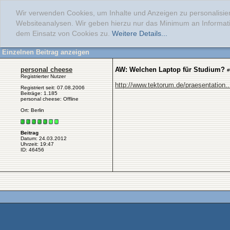
Wir verwenden Cookies, um Inhalte und Anzeigen zu personalisier
Websiteanalysen. Wir geben hierzu nur das Minimum an Informati
dem Einsatz von Cookies zu.
Weitere Details...
Einzelnen Beitrag anzeigen
personal cheese
AW: Welchen Laptop für Studium?
#
Registrierter Nutzer
http://www.tektorum.de/praesentation.
Registriert seit: 07.08.2006
Beiträge: 1.185
personal cheese: Offline
Ort: Berlin
Beitrag
Datum: 24.03.2012
Uhrzeit: 19:47
ID: 46456