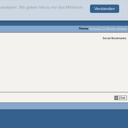
teanalysen. Wir geben hierzu nur das Minimum
Verstanden
.
Thema
:
Archicad 15 Wände schwarz
Social Bookmarks: