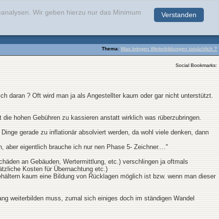
teanalysen. Wir geben hierzu nur das Minimum
Verstanden
.
Thema
:
Was bringen Weiterbildungen tatsächlich ?
Social Bookmarks:
h daran ? Oft wird man ja als Angestellter kaum oder gar nicht unterstützt.
ie hohen Gebühren zu kassieren anstatt wirklich was rüberzubringen.
inge gerade zu inflationär absolviert werden, da wohl viele denken, dann
n, aber eigentlich brauche ich nur nen Phase 5- Zeichner...."
häden an Gebäuden, Wertermittlung, etc.) verschlingen ja oftmals
tzliche Kosten für Übernachtung etc.)
ehältern kaum eine Bildung von Rücklagen möglich ist bzw. wenn man dieser
lang weiterbilden muss, zumal sich einiges doch im ständigen Wandel