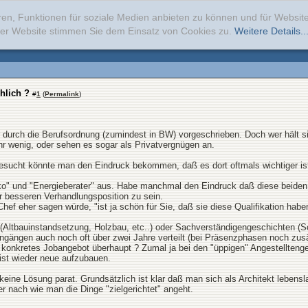
ren, Funktionen für soziale Medien anbieten zu können und für Websi
erer Website stimmen Sie dem Einsatz von Cookies zu.
Weitere Details..
hlich ?
#
1
(
Permalink
)
r durch die Berufsordnung (zumindest in BW) vorgeschrieben. Doch wer hält sic
hr wenig, oder sehen es sogar als Privatvergnügen an.
cht könnte man den Eindruck bekommen, daß es dort oftmals wichtiger ist d
ko" und "Energieberater" aus. Habe manchmal den Eindruck daß diese beiden D
r besseren Verhandlungsposition zu sein.
Chef eher sagen würde, "ist ja schön für Sie, daß sie diese Qualifikation habe
Altbauinstandsetzung, Holzbau, etc..) oder Sachverständigengeschichten (Sc
gängen auch noch oft über zwei Jahre verteilt (bei Präsenzphasen noch zusä
 konkretes Jobangebot überhaupt ? Zumal ja bei den "üppigen" Angestellteng
 ist wieder neue aufzubauen.
eine Lösung parat. Grundsätzlich ist klar daß man sich als Architekt lebens
 nach wie man die Dinge "zielgerichtet" angeht.