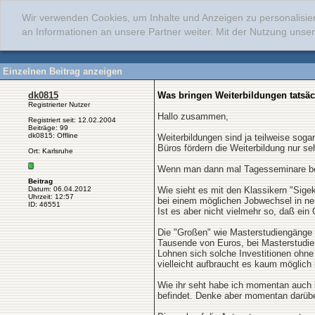
Wir verwenden Cookies, um Inhalte und Anzeigen zu personalisie
an Informationen an unsere Partner weiter. Mit der Nutzung uns
Einzelnen Beitrag anzeigen
dk0815
Was bringen Weiterbildungen tatsäc
Registrierter Nutzer
Hallo zusammen,
Registriert seit: 12.02.2004
Beiträge: 99
dk0815: Offline
Weiterbildungen sind ja teilweise soga
Büros fördern die Weiterbildung nur se
Ort: Karlsruhe
Wenn man dann mal Tagesseminare besu
Beitrag
Datum: 06.04.2012
Wie sieht es mit den Klassikern "Sige
Uhrzeit: 12:57
bei einem möglichen Jobwechsel in ne
ID: 46551
Ist es aber nicht vielmehr so, daß ein 
Die "Großen" wie Masterstudiengänge (
Tausende von Euros, bei Masterstudien
Lohnen sich solche Investitionen ohne
vielleicht aufbraucht es kaum möglich
Wie ihr seht habe ich momentan auch k
befindet. Denke aber momentan darüber