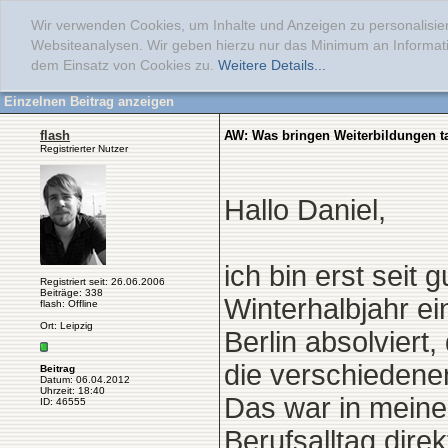
Wir verwenden Cookies, um Inhalte und Anzeigen zu personalisier
Websiteanalysen. Wir geben hierzu nur das Minimum an Informati
dem Einsatz von Cookies zu.
Weitere Details...
Einzelnen Beitrag anzeigen
flash
AW: Was bringen Weiterbildungen ta
Registrierter Nutzer
Hallo Daniel,
ich bin erst seit
Registriert seit: 26.06.2006
Beiträge: 338
Winterhalbjahr e
flash: Offline
Ort: Leipzig
Berlin absolviert
die verschiedenen
Beitrag
Datum: 06.04.2012
Uhrzeit: 18:40
Das war in meiner
ID: 46555
Berufsalltag direk